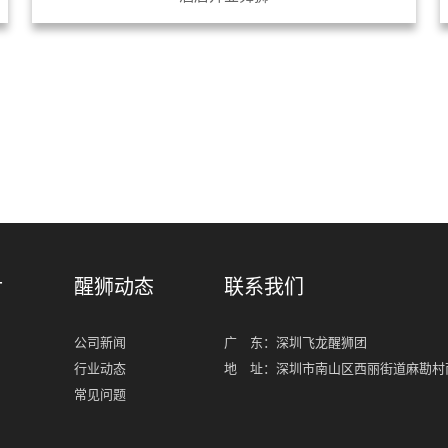
共
1
页
6
条
片
醒狮动态
联系我们
公司新闻
广 东：深圳飞龙醒狮团
行业动态
地 址：深圳市南山区西丽街道麻勘村南
常见问题