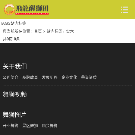
TAGS
站内标签
您当前所在位置：
首页
>
站内标签
> 实木
共
0
页
0
条
关于我们
公司简介
品牌故事
发展历程
企业文化
荣誉资质
舞狮视频
舞狮图片
开业舞狮
景区舞狮
庙会舞狮